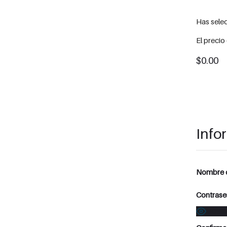
Has sele
El precio
$0.00
Info
Nombre d
Contrase
MOST