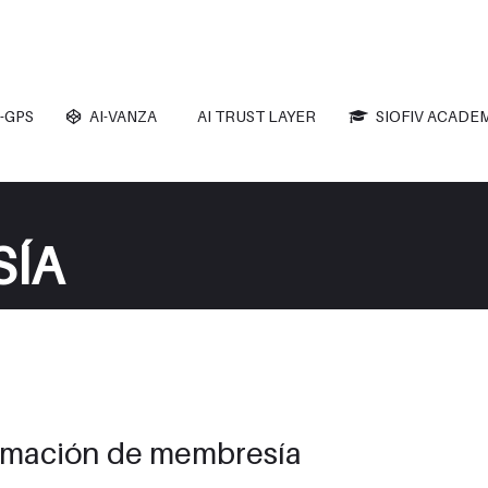
-GPS
AI-VANZA
AI TRUST LAYER
SIOFIV ACADE
SÍA
rmación de membresía