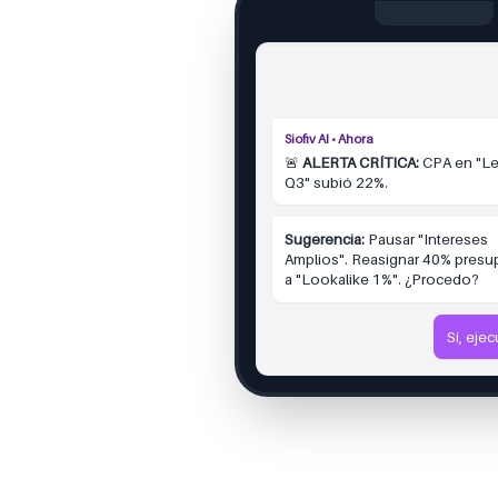
Siofiv AI • Ahora
🚨
ALERTA CRÍTICA:
CPA en "L
Q3" subió 22%.
Sugerencia:
Pausar "Intereses
Amplios". Reasignar 40% pres
a "Lookalike 1%". ¿Procedo?
Sí, eje