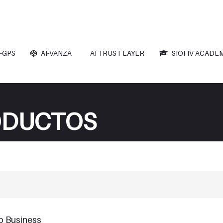
-GPS
AI-VANZA
AI TRUST LAYER
SIOFIV ACADE
ODUCTOS
p Business