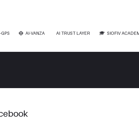
-GPS
AI-VANZA
AI TRUST LAYER
SIOFIV ACADE
acebook