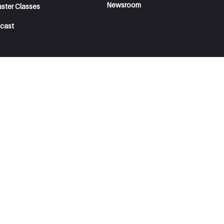
Newsroom
aster Classes
cast