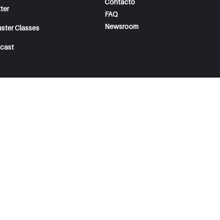
Contacto
ter
FAQ
Newsroom
aster Classes
cast