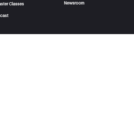
Newsroom
aster Classes
cast