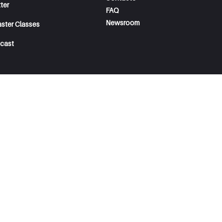
ter
FAQ
Newsroom
aster Classes
cast