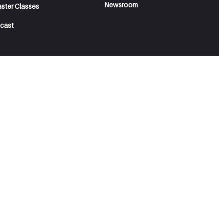
Newsroom
aster Classes
cast