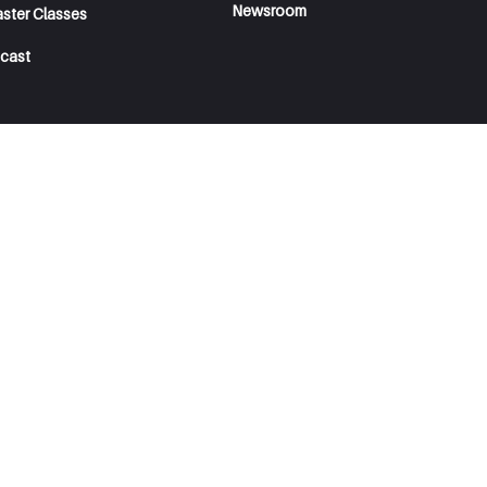
Newsroom
aster Classes
cast